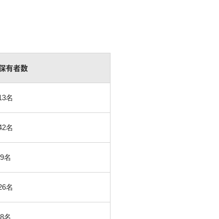
保有者数
13名
42名
9名
26名
8名